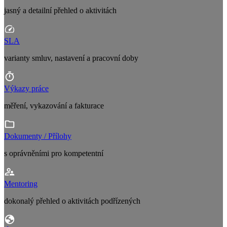
jasný a detailní přehled o aktivitách
SLA
varianty smluv, nastavení a pracovní doby
Výkazy práce
měření, vykazování a fakturace
Dokumenty / Přílohy
s oprávněními pro kompetentní
Mentoring
dokonalý přehled o aktivitách podřízených