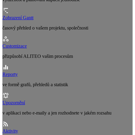
Zobrazení Gantt
časový přehled o vašem projektu, společnosti
Customizace
přizpůsobí ALITEO vašim procesům
Reporty
ve formě grafů, přehledů a statistik
Upozornění
v aplikaci nebo e-maily a jen rozhodnete v jakém rozsahu
Aktivity