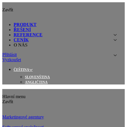
Zavřít
PRODUKT
ŘEŠENÍ
REFERENCE
CENÍK
O NÁS
Přihlásit
Vyzkoušet
ČEŠTINA
SLOVENŠTINA
ANGLIČTINA
Hlavní menu
Zavřít
Marketingové agentury