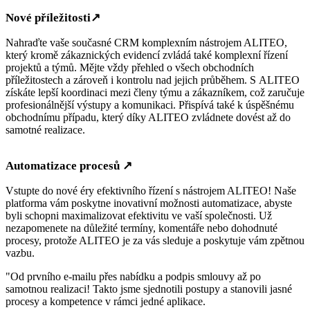
Nové příležitosti
↗
Nahraďte vaše současné CRM komplexním nástrojem ALITEO,
který kromě zákaznických evidencí zvládá také komplexní řízení
projektů a týmů. Mějte vždy přehled o všech obchodních
příležitostech a zároveň i kontrolu nad jejich průběhem. S ALITEO
získáte lepší koordinaci mezi členy týmu a zákazníkem, což zaručuje
profesionálnější výstupy a komunikaci. Přispívá také k úspěšnému
obchodnímu případu, který díky ALITEO zvládnete dovést až do
samotné realizace.
Automatizace procesů
↗
Vstupte do nové éry efektivního řízení s nástrojem ALITEO! Naše
platforma vám poskytne inovativní možnosti automatizace, abyste
byli schopni maximalizovat efektivitu ve vaší společnosti. Už
nezapomenete na důležité termíny, komentáře nebo dohodnuté
procesy, protože ALITEO je za vás sleduje a poskytuje vám zpětnou
vazbu.
"Od prvního e-mailu přes nabídku a podpis smlouvy až po
samotnou realizaci! Takto jsme sjednotili postupy a stanovili jasné
procesy a kompetence v rámci jedné aplikace.