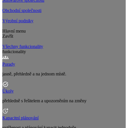
Softwarové společnosti
Obchodní společnosti
Výrobní podniky
Hlavní menu
Zavřít
Všechny funkcionality
funkcionality
Porady
jasně, přehledně a na jednom místě.
Úkoly
přehledně s řešitelem a upozorněním na změny
Kapacitní plánování
vytíženost a plánování kapacit jednoduše