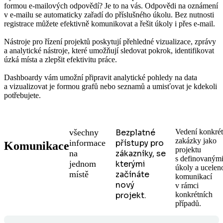
formou e-mailových odpovědí? Je to na vás. Odpovědi na oznámení
v e-mailu se automaticky zařadí do příslušného úkolu. Bez nutnosti
registrace můžete efektivně komunikovat a řešit úkoly i přes e-mail.
Nástroje pro řízení projektů poskytují přehledné vizualizace, zprávy
a analytické nástroje, které umožňují sledovat pokrok, identifikovat
úzká místa a zlepšit efektivitu práce.
Dashboardy vám umožní připravit analytické pohledy na data
a vizualizovat je formou grafů nebo seznamů a umisťovat je kdekoli
potřebujete.
všechny
Bezplatné
Vedení konkrét
zakázky jako
informace
přístupy pro
Komunikace
projektu
na
zákazníky, se
s definovaným
jednom
kterými
úkoly a ucelen
místě
začínáte
komunikací
nový
v rámci
projekt.
konkrétních
případů.