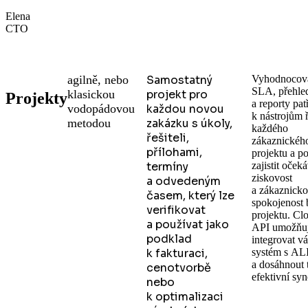
Elena
CTO
agilně, nebo
Samostatný
Vyhodnocová
SLA, přehle
klasickou
projekt pro
Projekty
a reporty pat
vodopádovou
každou novou
k nástrojům ř
metodou
zakázku s úkoly,
každého
řešiteli,
zákaznickéh
přílohami,
projektu a p
termíny
zajistit oček
ziskovost
a odvedeným
a zákaznick
časem, který lze
spokojenost
verifikovat
projektu. Cl
a používat jako
API umožňu
podklad
integrovat v
k fakturaci,
systém s A
a dosáhnout 
cenotvorbě
efektivní syn
nebo
k optimalizaci