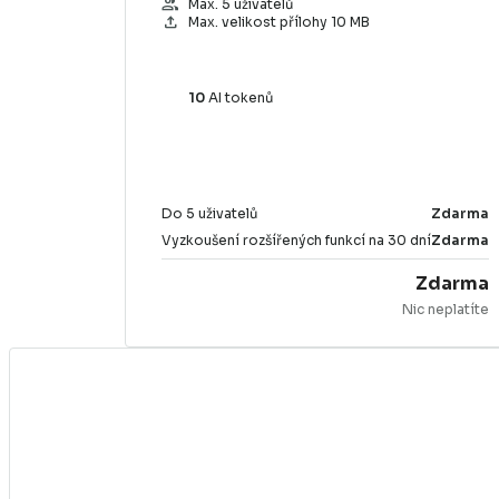
group
Max. 5 uživatelů
file_upload
Max. velikost přílohy 10 MB
10
AI tokenů
Do 5 uživatelů
Zdarma
Vyzkoušení rozšířených funkcí na 30 dní
Zdarma
Zdarma
Nic neplatíte