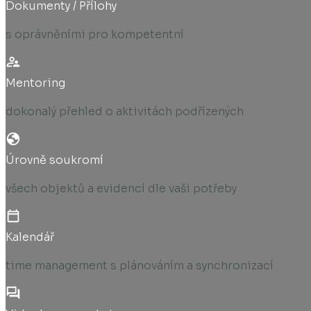
Dokumenty / Přílohy
s oprávněními pro kompetentní
Mentoring
dokonalý přehled o aktivitách podřízených
Úrovně soukromí
všech objektů a evidencí dle vaši potřeby
Kalendář
time management s plánováním a synchronizací