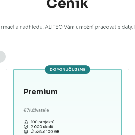
Ceník
rmací a nadhledu. ALITEO Vám umožní pracovat s daty, k
DOPORUČUJEME
Premium
€7/uživatele
style
100 projektů
task_alt
2 000 úkolů
database
Úložiště 100 GB