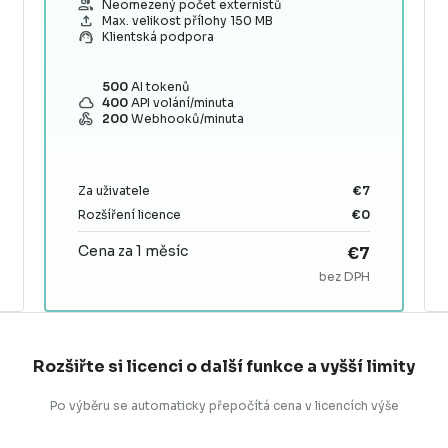
group
Neomezený počet externistů
file_upload
Max. velikost přílohy 150 MB
support_agent
Klientská podpora
500
AI tokenů
cloud
400
API volání/minuta
webhook
200
Webhooků/minuta
Za uživatele
€7
Rozšíření licence
€0
Cena za 1 měsíc
€7
bez DPH
Rozšiřte si licenci o další funkce a vyšší limity
Po výběru se automaticky přepočítá cena v licencích výše