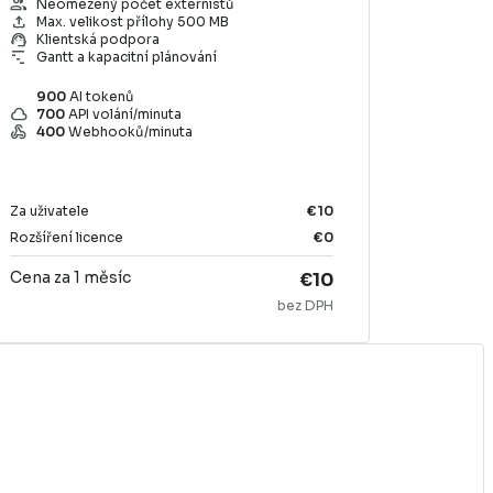
group
Neomezený počet externistů
file_upload
Max. velikost přílohy 500 MB
support_agent
Klientská podpora
waterfall_chart
Gantt a kapacitní plánování
900
AI tokenů
cloud
700
API volání/minuta
webhook
400
Webhooků/minuta
Za uživatele
€10
Rozšíření licence
€0
Cena za 1 měsíc
€10
bez DPH