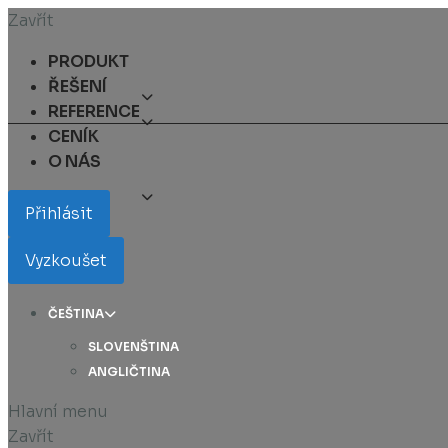
Zavřít
PRODUKT
ŘEŠENÍ
REFERENCE
CENÍK
O NÁS
Přihlásit
Vyzkoušet
ČEŠTINA
SLOVENŠTINA
ANGLIČTINA
Hlavní menu
Zavřít