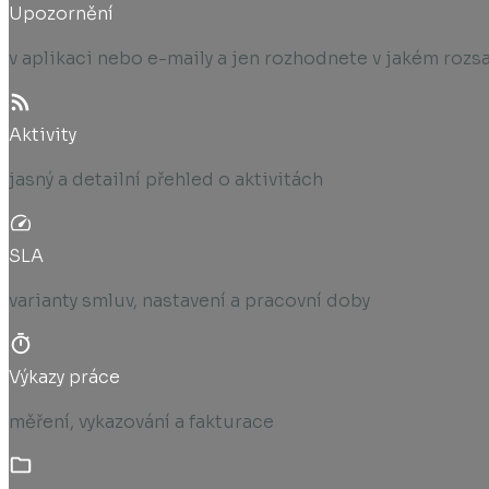
Upozornění
v aplikaci nebo e-maily a jen rozhodnete v jakém rozs
Aktivity
jasný a detailní přehled o aktivitách
SLA
varianty smluv, nastavení a pracovní doby
Výkazy práce
měření, vykazování a fakturace