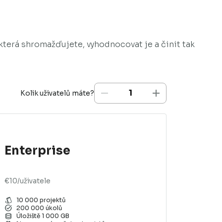
terá shromažďujete, vyhodnocovat je a činit tak
Kolik uživatelů máte?
Enterprise
€10/uživatele
style
10 000 projektů
task_alt
200 000 úkolů
database
Úložiště 1 000 GB