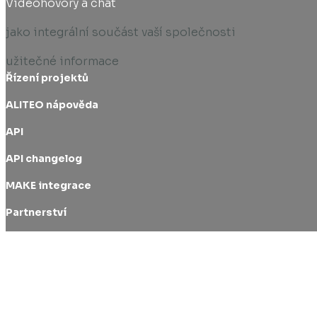
Videohovory a chat
jako integrální součást vaší společnosti
užitečné informace
Řízení projektů
ALITEO nápověda
API
API changelog
MAKE integrace
Partnerství