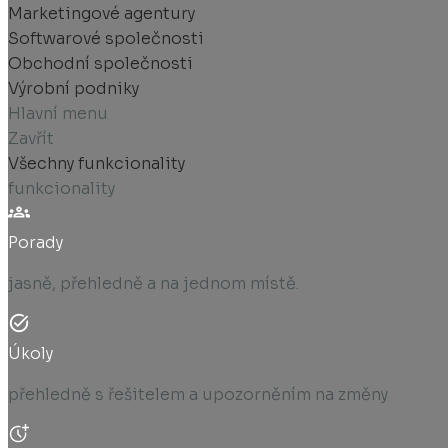
Marketingové agentury
Softwarové společnosti
Obchodní společnosti
Výrobní podniky
Hlavní menu
Zavřít
Všechny funkcionality
funkcionality
Porady
jasně, přehledně a na jednom místě.
Úkoly
přehledně s řešitelem a upozorněním na změny