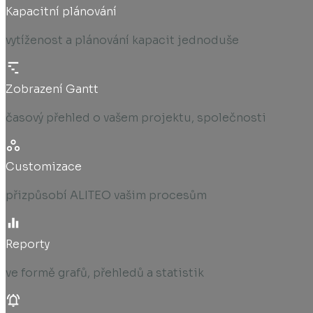
Kapacitní plánování
vytíženost a plánování kapacit jednoduše
Zobrazení Gantt
časový přehled o vašem projektu, společnosti
Customizace
přizpůsobí ALITEO vašim procesům
Reporty
ve formě grafů, přehledů a statistik