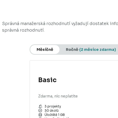
Správná manažerská rozhodnutí vyžadují dostatek info
správná rozhodnutí.
Měsíčně
Ročně
(2 měsíce zdarma)
Basic
Zdarma, nic neplatíte
style
3 projekty
task_alt
30 úkolů
database
Úložiště 1 GB