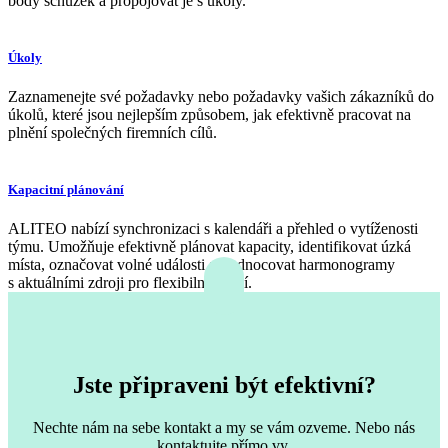
body schůzek a propojovat je s úkoly.
Úkoly
Zaznamenejte své požadavky nebo požadavky vašich zákazníků do
úkolů, které jsou nejlepším způsobem, jak efektivně pracovat na
plnění společných firemních cílů.
Kapacitní plánování
ALITEO nabízí synchronizaci s kalendáři a přehled o vytíženosti
týmu. Umožňuje efektivně plánovat kapacity, identifikovat úzká
místa, označovat volné události a sjednocovat harmonogramy
s aktuálními zdroji pro flexibilní řízení.
Jste připraveni být efektivní?
Nechte nám na sebe kontakt a my se vám ozveme. Nebo nás
kontaktujte přímo vy.