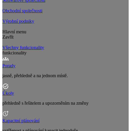
Softwarové společnosti
Obchodní společnosti
Výrobní podniky
Hlavní menu
Zavřít
Všechny funkcionality
funkcionality
Porady
jasně, přehledně a na jednom místě.
Úkoly
přehledně s řešitelem a upozorněním na změny
Kapacitní plánování
vytíženost a plánování kapacit jednoduše