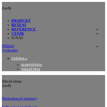
Zavřít
PRODUKT
ŘEŠENÍ
REFERENCE
CENÍK
O NÁS
Přihlásit
Vyzkoušet
ČEŠTINA
SLOVENŠTINA
ANGLIČTINA
Hlavní menu
Zavřít
Marketingové agentury