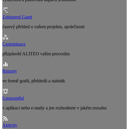
Zobrazení Gantt
časový přehled o vašem projektu, společnosti
Customizace
přizpůsobí ALITEO vašim procesům
Reporty
ve formě grafů, přehledů a statistik
Upozornění
v aplikaci nebo e-maily a jen rozhodnete v jakém rozsahu
Aktivity