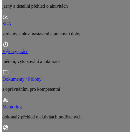
jasný a detailní přehled o aktivitách
SLA
varianty smluv, nastavení a pracovní doby
Výkazy práce
měření, vykazování a fakturace
Dokumenty / Přílohy
s oprávněními pro kompetentní
Mentoring
dokonalý přehled o aktivitách podřízených