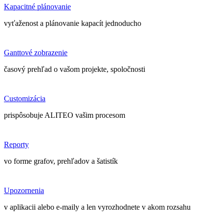
Kapacitné plánovanie
vyťaženost a plánovanie kapacít jednoducho
Ganttové zobrazenie
časový prehľad o vašom projekte, spoločnosti
Customizácia
prispôsobuje ALITEO vašim procesom
Reporty
vo forme grafov, prehľadov a šatistík
Upozornenia
v aplikacii alebo e-maily a len vyrozhodnete v akom rozsahu