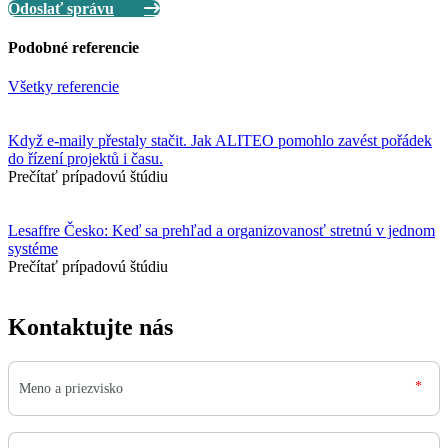
Odoslať správu
Podobné referencie
Všetky referencie
Když e-maily přestaly stačit. Jak ALITEO pomohlo zavést pořádek
do řízení projektů i času.
Prečítať prípadovú štúdiu
Lesaffre Česko: Keď sa prehľad a organizovanosť stretnú v jednom
systéme
Prečítať prípadovú štúdiu
Kontaktujte nás