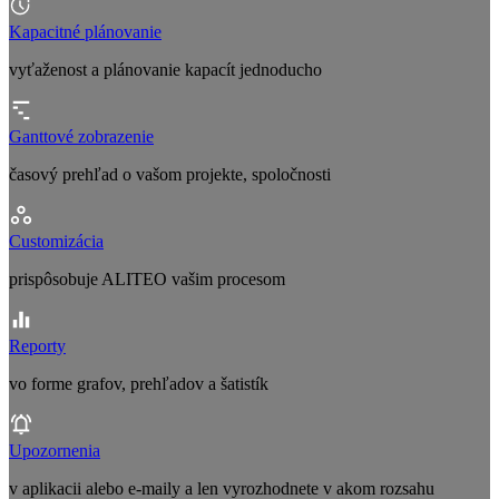
Kapacitné plánovanie
vyťaženost a plánovanie kapacít jednoducho
Ganttové zobrazenie
časový prehľad o vašom projekte, spoločnosti
Customizácia
prispôsobuje ALITEO vašim procesom
Reporty
vo forme grafov, prehľadov a šatistík
Upozornenia
v aplikacii alebo e-maily a len vyrozhodnete v akom rozsahu