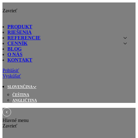
Zavrieť
PRODUKT
RIEŠENIA
REFERENCIE
CENNÍK
BLOG
O NÁS
KONTAKT
Prihlásiť
Vyskúšať
SLOVENČINA
ČEŠTINA
ANGLIČTINA
Hlavné menu
Zavrieť