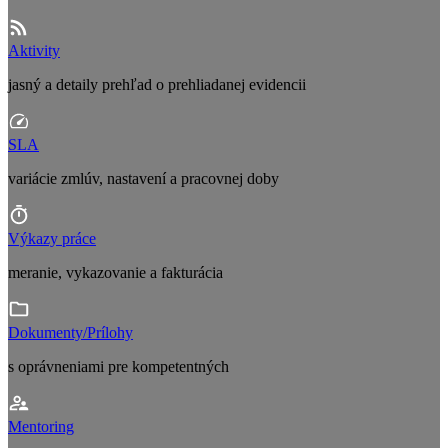
Aktivity
jasný a detaily prehľad o prehliadanej evidencii
SLA
variácie zmlúv, nastavení a pracovnej doby
Výkazy práce
meranie, vykazovanie a fakturácia
Dokumenty/Prílohy
s oprávneniami pre kompetentných
Mentoring