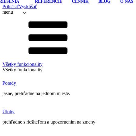
RIEŠENIA
REFERENCIE
CENNÍK
BLOG
O NÁS
Prihlásiť
Vyskúšať
menu
Všetky funkcionality
Všetky funkcionality
Porady
jasne, prehľadne na jednom mieste.
Úlohy
prehľadne s riešiteľom a upozornením na zmeny