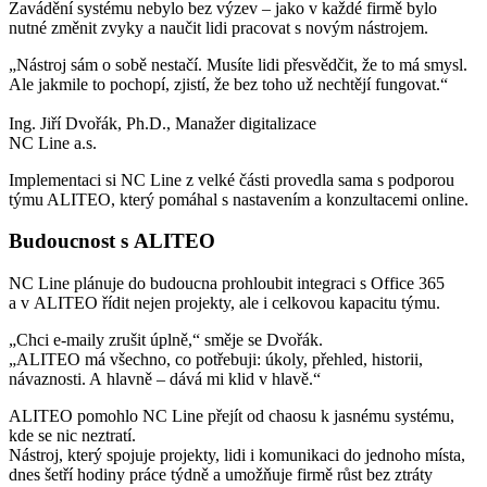
Zavádění systému nebylo bez výzev – jako v každé firmě bylo
nutné změnit zvyky a naučit lidi pracovat s novým nástrojem.
„Nástroj sám o sobě nestačí. Musíte lidi přesvědčit, že to má smysl.
Ale jakmile to pochopí, zjistí, že bez toho už nechtějí fungovat.“
Ing. Jiří Dvořák, Ph.D., Manažer digitalizace
NC Line a.s.
Implementaci si NC Line z velké části provedla sama s podporou
týmu ALITEO, který pomáhal s nastavením a konzultacemi online.
Budoucnost s ALITEO
NC Line plánuje do budoucna prohloubit integraci s Office 365
a v ALITEO řídit nejen projekty, ale i celkovou kapacitu týmu.
„Chci e-maily zrušit úplně,“ směje se Dvořák.
„ALITEO má všechno, co potřebuji: úkoly, přehled, historii,
návaznosti. A hlavně – dává mi klid v hlavě.“
ALITEO pomohlo NC Line přejít od chaosu k jasnému systému,
kde se nic neztratí.
Nástroj, který spojuje projekty, lidi i komunikaci do jednoho místa,
dnes šetří hodiny práce týdně a umožňuje firmě růst bez ztráty