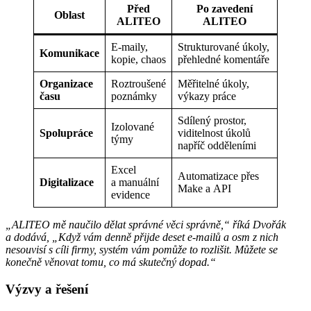
Před
Po zavedení
Oblast
ALITEO
ALITEO
E-maily,
Strukturované úkoly,
Komunikace
kopie, chaos
přehledné komentáře
Organizace
Roztroušené
Měřitelné úkoly,
času
poznámky
výkazy práce
Sdílený prostor,
Izolované
Spolupráce
viditelnost úkolů
týmy
napříč odděleními
Excel
Automatizace přes
Digitalizace
a manuální
Make a API
evidence
„ALITEO mě naučilo dělat správné věci správně,“ říká Dvořák
a dodává, „Když vám denně přijde deset e-mailů a osm z nich
nesouvisí s cíli firmy, systém vám pomůže to rozlišit. Můžete se
konečně věnovat tomu, co má skutečný dopad.“
Výzvy a řešení