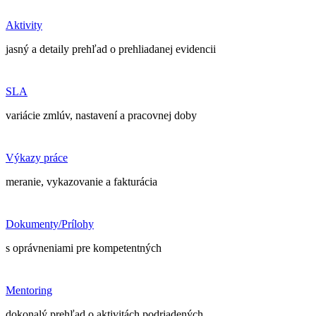
Aktivity
jasný a detaily prehľad o prehliadanej evidencii
SLA
variácie zmlúv, nastavení a pracovnej doby
Výkazy práce
meranie, vykazovanie a fakturácia
Dokumenty/Prílohy
s oprávneniami pre kompetentných
Mentoring
dokonalý prehľad o aktivitách podriadených