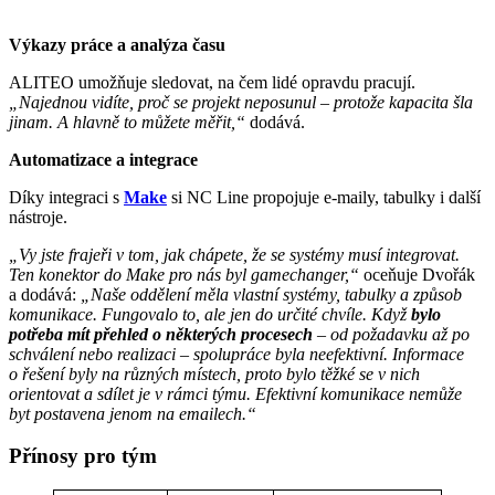
Výkazy práce a analýza času
ALITEO umožňuje sledovat, na čem lidé opravdu pracují.
„Najednou vidíte, proč se projekt neposunul – protože kapacita šla
jinam. A hlavně to můžete měřit,“
dodává.
Automatizace a integrace
Díky integraci s
Make
si NC Line propojuje e-maily, tabulky i další
nástroje.
„Vy jste frajeři v tom, jak chápete, že se systémy musí integrovat.
Ten konektor do Make pro nás byl gamechanger,“
oceňuje Dvořák
a dodává:
„Naše oddělení měla vlastní systémy, tabulky a způsob
komunikace. Fungovalo to, ale jen do určité chvíle. Když
bylo
potřeba mít přehled o některých procesech
– od požadavku až po
schválení nebo realizaci – spolupráce byla neefektivní. Informace
o řešení byly na různých místech, proto bylo těžké se v nich
orientovat a sdílet je v rámci týmu. Efektivní komunikace nemůže
byt postavena jenom na emailech.“
Přínosy pro tým