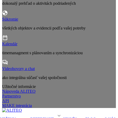
dokonalý prehľad o aktivitách podriadených
Súkromie
všetkých objektov a evidencii podľa vašej potreby
Kalendár
timemanagment s plánovaním a synchronizáciou
Videohovory a chat
ako integrálna súčasť vašej spoločnosti
Užitočné informácie
Nápoveda ALITEO
Partnerstvo
API
MAKE integrácia