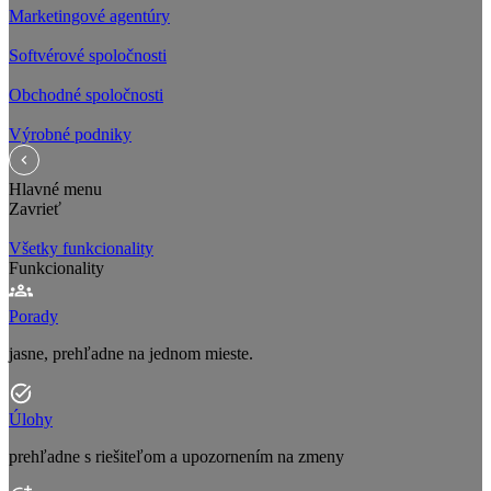
Marketingové agentúry
Softvérové spoločnosti
Obchodné spoločnosti
Výrobné podniky
Hlavné menu
Zavrieť
Všetky funkcionality
Funkcionality
Porady
jasne, prehľadne na jednom mieste.
Úlohy
prehľadne s riešiteľom a upozornením na zmeny