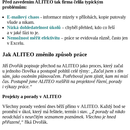
Před zavedením ALITEO tak firma čelila typickým
problémům:
E-mailový chaos
- informace mizely v přílohách, kopie putovaly
všude a nikam.
Nízká dohledatelnost úkolů
– chyběl přehled, kdo co řeší
a v jaké fázi to je.
Nemožnost měřit efektivitu
– práce se evidovala různě, často jen
v Excelu.
Jak ALITEO změnilo způsob práce
Jiří
Dvořák
popisuje přechod na ALITEO jako proces, který začal
u jednoho člověka a postupně pohltil celé týmy:
„Začal jsem s tím
sám, jako osobním plánovačem. Potřeboval jsem zjistit, kam mi mizí
čas. Postupně jsme ALITEO rozšířili na projektové řízení, porady
i výkazy práce.“
Projekty a porady v ALITEO
Všechny porady vedení dnes běží přímo v ALITEO. Každý bod se
promění v úkol, který má řešitele, termín i stav.
„Z porady už nikdo
neodchází s neurčitým seznamem poznámek. Všechno je hned
přiřazené,“
říká Dvořák.