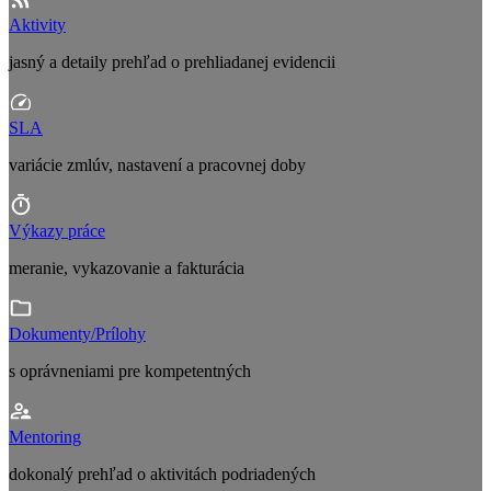
Aktivity
jasný a detaily prehľad o prehliadanej evidencii
SLA
variácie zmlúv, nastavení a pracovnej doby
Výkazy práce
meranie, vykazovanie a fakturácia
Dokumenty/Prílohy
s oprávneniami pre kompetentných
Mentoring
dokonalý prehľad o aktivitách podriadených