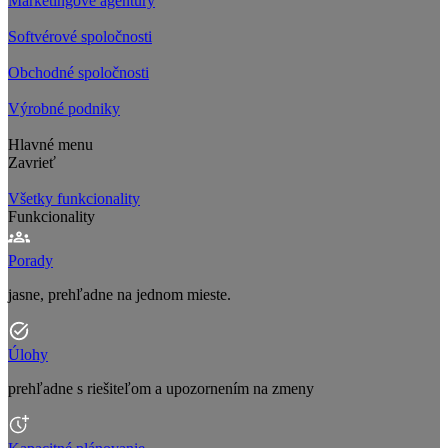
Marketingové agentúry
Softvérové spoločnosti
Obchodné spoločnosti
Výrobné podniky
Hlavné menu
Zavrieť
Všetky funkcionality
Funkcionality
Porady
jasne, prehľadne na jednom mieste.
Úlohy
prehľadne s riešiteľom a upozornením na zmeny