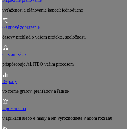
Kapacitné plánovanie
vyťaženost a plánovanie kapacít jednoducho
Ganttové zobrazenie
časový prehľad o vašom projekte, spoločnosti
Customizácia
prispôsobuje ALITEO vašim procesom
Reporty
vo forme grafov, prehľadov a šatistík
Upozornenia
v aplikacii alebo e-maily a len vyrozhodnete v akom rozsahu