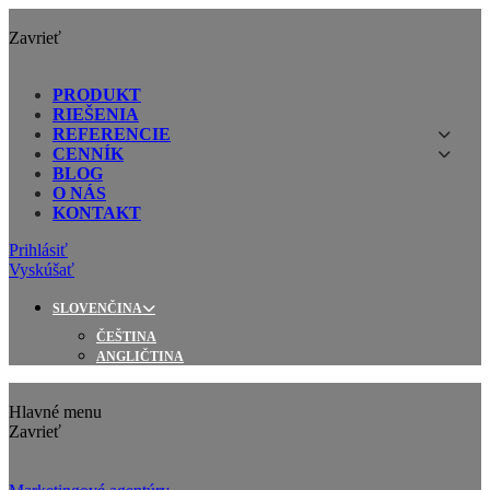
Zavrieť
PRODUKT
RIEŠENIA
REFERENCIE
CENNÍK
BLOG
O NÁS
KONTAKT
Prihlásiť
Vyskúšať
SLOVENČINA
ČEŠTINA
ANGLIČTINA
Hlavné menu
Zavrieť