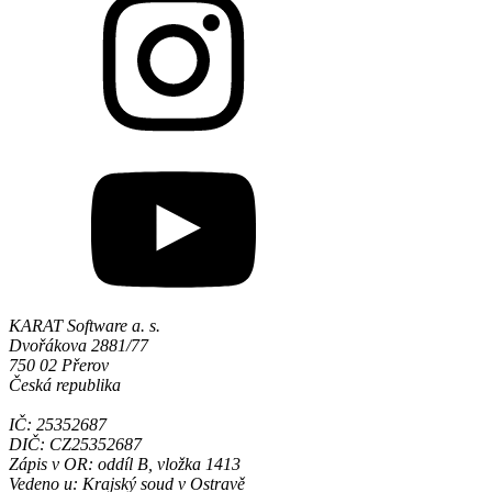
KARAT Software a. s.
Dvořákova 2881/77
750 02 Přerov
Česká republika
IČ: 25352687
DIČ: CZ25352687
Zápis v OR: oddíl B, vložka 1413
Vedeno u: Krajský soud v Ostravě